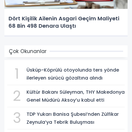
Dört Kişilik Ailenin Asgari Geçim Maliyeti
68 Bin 498 Denara Ulaştı
Çok Okunanlar
1
Üsküp-Köprülü otoyolunda ters yönde
ilerleyen sürücü gözaltına alındı
2
Kültür Bakanı Süleyman, THY Makedonya
Genel Müdürü Aksoy’u kabul etti
3
TDP Yukarı Banisa Şubesi’nden Zülfikar
Zeynula’ya Tebrik Buluşması