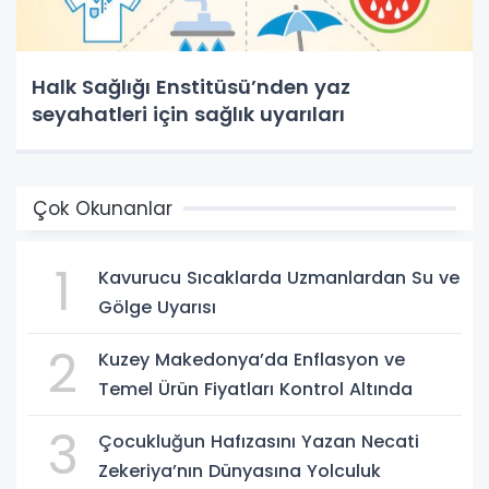
Halk Sağlığı Enstitüsü’nden yaz
seyahatleri için sağlık uyarıları
Çok Okunanlar
1
Kavurucu Sıcaklarda Uzmanlardan Su ve
Gölge Uyarısı
2
Kuzey Makedonya’da Enflasyon ve
Temel Ürün Fiyatları Kontrol Altında
3
Çocukluğun Hafızasını Yazan Necati
Zekeriya’nın Dünyasına Yolculuk