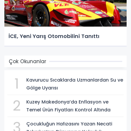
İCE, Yeni Yarış Otomobilini Tanıttı
Çok Okunanlar
1
Kavurucu Sıcaklarda Uzmanlardan Su ve
Gölge Uyarısı
2
Kuzey Makedonya’da Enflasyon ve
Temel Ürün Fiyatları Kontrol Altında
3
Çocukluğun Hafızasını Yazan Necati