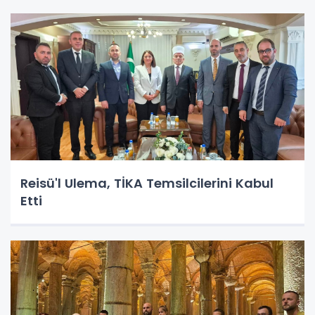
Reisü'l Ulema, TİKA Temsilcilerini Kabul
Etti