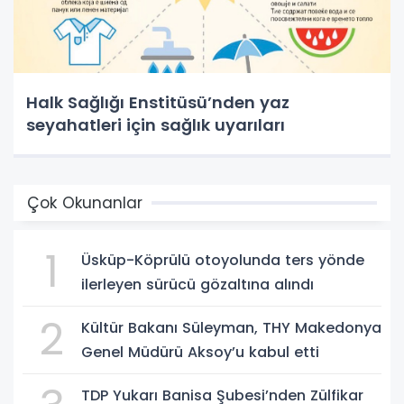
Halk Sağlığı Enstitüsü’nden yaz
seyahatleri için sağlık uyarıları
Çok Okunanlar
1
Üsküp-Köprülü otoyolunda ters yönde
ilerleyen sürücü gözaltına alındı
2
Kültür Bakanı Süleyman, THY Makedonya
Genel Müdürü Aksoy’u kabul etti
TDP Yukarı Banisa Şubesi’nden Zülfikar