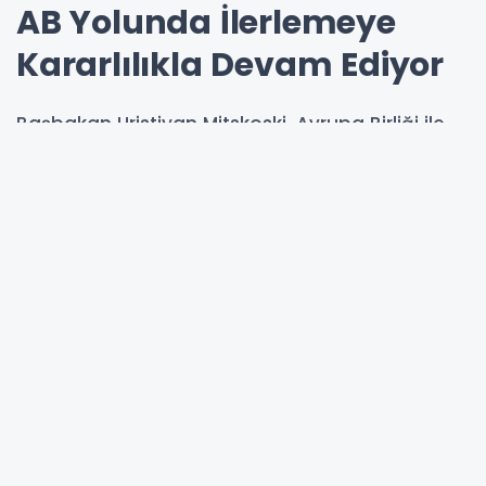
AB Yolunda İlerlemeye
Kararlılıkla Devam Ediyor
Başbakan Hristiyan Mitskoski, Avrupa Birliği ile
yürütülen entegrasyon sürecinde ülkenin
reform çalışmalarını kararlılıkla sürdürdüğünü
belirterek, ekonomik büyüme, güçlü kurumlar
ve hukukun üstünlüğünün hükümetin öncelikleri
arasında yer aldığını söyledi.
08-07-2026 15:09