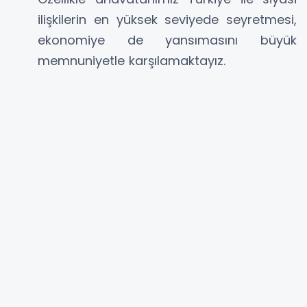
ilişkilerin en yüksek seviyede seyretmesi,
ekonomiye de yansımasını büyük
memnuniyetle karşılamaktayız.
Hükümet ortağı olarak, seçim ittifakı
esnasında yaptığımız anlaşmanın pratikte
uygulanmamasından her yandan dem
vurulmaktadır. Sözde ve özde temsiliyet
konusunda eksiklerin olduğunu gizlemek
mümkün değil. 2016 yılından bu yana
hükümet ortağımızla olan samimiyetimize
inanmaya devam etmekteyiz. Bu
durumların atlatılacağına ve en yakında
etap etap vaadlerin yerine geleceğinden
eminiz. Bu konuları ele almak için Hükümet