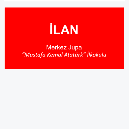
Çalışma İlişkileri Yasası'nın 22. maddesi 1. ve 2.
fıkraları, 23 madde (K.M.C Resmi Gazetesi No:
111/23yılı) İlkokul Eğitimi Yasası'nın 85. maddesi
ve 1. fıkrası, (K.M.C. Resmi Gazetesi No. 161/2019,
No:229/20, No: 3/25 ve 74/25) İlkokul ve Lise