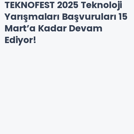
TEKNOFEST 2025 Teknoloji
Yarışmaları Başvuruları 15
Mart’a Kadar Devam
Ediyor!
Dünyanın en büyük Havacılık, Uzay ve Teknoloji
Festivali TEKNOFEST, 2025 Teknoloji
Yarışmalarıyla yine sınırları zorluyor! 45 milyon
TL ödül ve 75 milyon TL’yi aşan malzeme
desteğiyle genç yetenekleri geleceğin
teknolojilerine yön vermeye davet eden
yarışmalara başvurular ise 15 Mart’a kadar
devam ediyor.