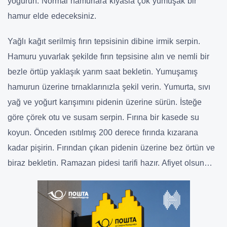
yoğurun. Normal hamurlara kıyasla çok yumuşak bir
hamur elde edeceksiniz.
Yağlı kağıt serilmiş fırın tepsisinin dibine irmik serpin.
Hamuru yuvarlak şekilde fırın tepsisine alın ve nemli bir
bezle örtüp yaklaşık yarım saat bekletin. Yumuşamış
hamurun üzerine tırnaklarınızla şekil verin. Yumurta, sıvı
yağ ve yoğurt karışımını pidenin üzerine sürün.
İsteğe
göre çörek otu ve susam serpin. Fırına bir kasede su
koyun. Önceden ısıtılmış 200 derece fırında kızarana
kadar pişirin. Fırından çıkan pidenin üzerine bez örtün ve
biraz bekletin. Ramazan pidesi tarifi hazır. Afiyet olsun…