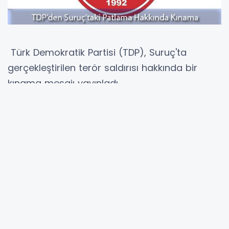
Türk Demokratik Partisi (TDP), Suruç'ta
gerçekleştirilen terör saldırısı hakkında bir
kınama mesajı yayınladı.
Mesajda, "Şanlıurfa'nın Suruç ilçesinde 31
kişinin ölümüyle sonuçlanan bu menfur terör
saldırısı Makedonya Türklerini içten
yaralamışıtır. Bu, Anavatanımıza karşı yapılmış
bir hain saldırıdır. Bu tür terör eylemleri Türkiye
Cumhuriyeti’nin güvenliğini, barışını, istikrarını
ve huzurunu bozmak amacını taşımaktadır.
Ancak Türkiye Cumhuriyeti her sorunun
üstesinden gelecek güçtedir ve Türkiye