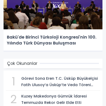
Bakü'de Birinci Türkoloji Kongresi'nin 100.
Yılında Türk Dünyası Buluşması
Çok Okunanlar
1
Görevi Sona Eren T.C. Üsküp Büyükelçisi
Fatih Ulusoy’a Üsküp’te Veda Töreni
Düzenlendi
2
Kuzey Makedonya Gümrük İdaresi
Temmuzda Rekor Gelir Elde Etti