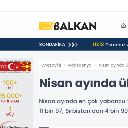
15:13
SONDAKİKA
sı
Temmuz A
Anasayfa
Makedonya
Nisan ayında ül
Nisan ayında ülk
Nisan ayında en çok yabancu tur
11 bin 97, Sırbistan’dan 4 bin 9