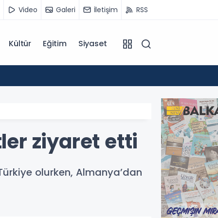
Video
Galeri
İletişim
RSS
Kültür
Eğitim
Siyaset
14:07
Kuzey 
er ziyaret etti
e Türkiye olurken, Almanya’dan