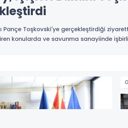
leştirdi
ı Pançe Toşkovski'ye gerçekleştirdiği ziyarette
iren konularda ve savunma sanayiinde işbirliği