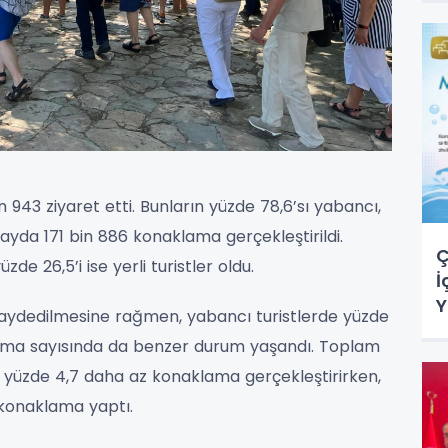
943 ziyaret etti. Bunların yüzde 78,6’sı yabancı,
ı ayda 171 bin 886 konaklama gerçekleştirildi.
Ç
zde 26,5’i ise yerli turistler oldu.
İ
Y
üş kaydedilmesine rağmen, yabancı turistlerde yüzde
aklama sayısında da benzer durum yaşandı. Toplam
r yüzde 4,7 daha az konaklama gerçekleştirirken,
 konaklama yaptı.