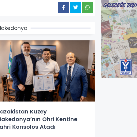
Makedonya
azakistan Kuzey
akedonya’nın Ohri Kentine
ahri Konsolos Atadı