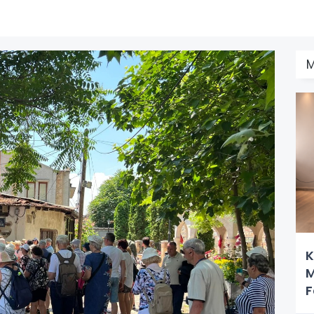
K
M
F