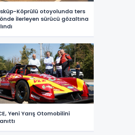
sküp-Köprülü otoyolunda ters
önde ilerleyen sürücü gözaltına
lındı
CE, Yeni Yarış Otomobilini
anıttı