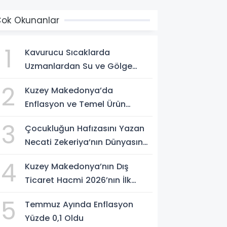
ok Okunanlar
1
Kavurucu Sıcaklarda
Uzmanlardan Su ve Gölge
Uyarısı
2
Kuzey Makedonya’da
Enflasyon ve Temel Ürün
Fiyatları Kontrol Altında
3
Çocukluğun Hafızasını Yazan
Necati Zekeriya’nın Dünyasına
Yolculuk
4
Kuzey Makedonya’nın Dış
Ticaret Hacmi 2026’nın İlk
Yarısında Arttı
5
Temmuz Ayında Enflasyon
Yüzde 0,1 Oldu