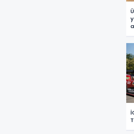
Ü
y
a
İ
T