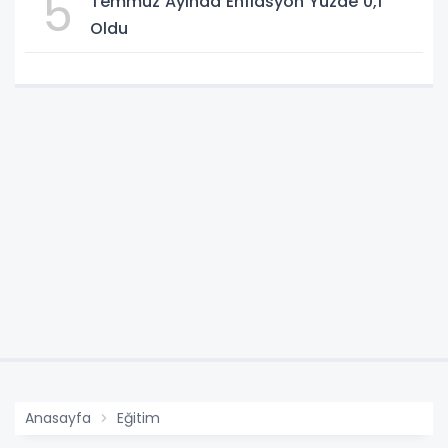
5
Temmuz Ayında Enflasyon Yüzde 0,1
Oldu
Anasayfa
Eğitim