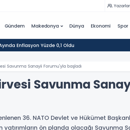
Yazarlar
Gündem
Makedonya
Dünya
Ekonomi
Spor
yında Enflasyon Yüzde 0,1 Oldu
esi Savunma Sanayii Forumu'yla başladı
rvesi Savunma Sanayi
nlenen 36.⁠ ⁠NATO Devlet ve Hükümet Başkanlar
in yatırımların ön planda olacağı Savunma Sa