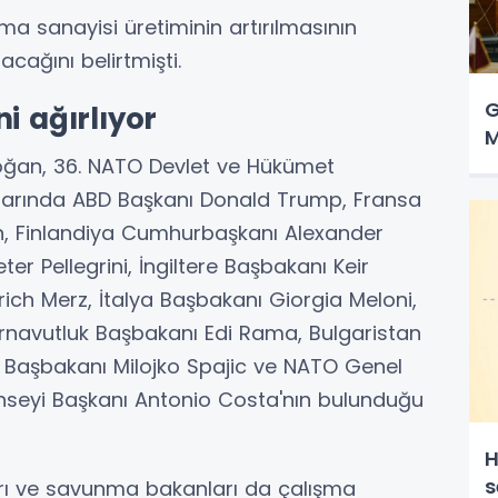
a sanayisi üretiminin artırılmasının
cağını belirtmişti.
G
i ağırlıyor
M
an, 36.⁠ ⁠NATO Devlet ve Hükümet
alarında ABD Başkanı Donald Trump, Fransa
 Finlandiya Cumhurbaşkanı Alexander
r Pellegrini, İngiltere Başbakanı Keir
ch Merz, İtalya Başbakanı Giorgia Meloni,
navutluk Başbakanı Edi Rama, Bulgaristan
Başbakanı Milojko Spajic ve NATO Genel
Konseyi Başkanı Antonio Costa'nın bulunduğu
H
s
arı ve savunma bakanları da çalışma