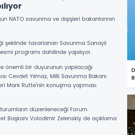
ılıyor
gün NATO savunma ve dışişleri bakanlarının
iği şeklinde tasarlanan Savunma Sanayii
 resmi programı dahilinde yapılıyor.
e önemli bir duyurunun yapılacağı
D
sı Cevdet Yılmaz, Milli Savunma Bakanı
B
eri Mark Rutte'nin konuşma yapması
 oturumların düzenleneceği Forum
et Başkanı Volodimir Zelenskiy de açıklama