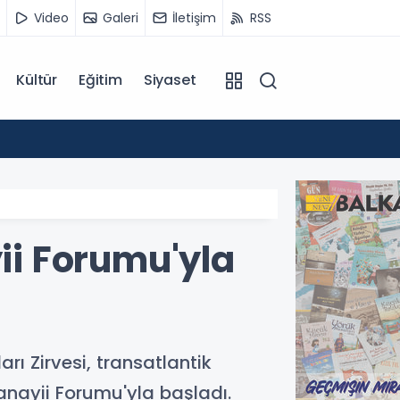
Video
Galeri
İletişim
RSS
Kültür
Eğitim
Siyaset
14:07
Kuzey 
i Forumu'yla
ı Zirvesi, transatlantik
nayii Forumu'yla başladı.