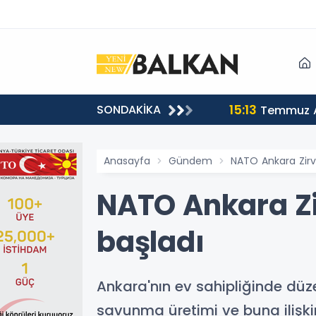
15:13
SONDAKİKA
sı
Temmuz A
Anasayfa
Gündem
NATO Ankara Zirv
NATO Ankara Zi
başladı
Ankara'nın ev sahipliğinde düze
savunma üretimi ve buna ilişk