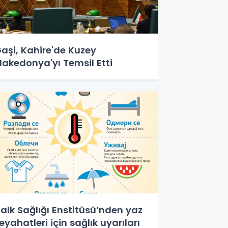
aşi, Kahire'de Kuzey
akedonya'yı Temsil Etti
alk Sağlığı Enstitüsü’nden yaz
eyahatleri için sağlık uyarıları