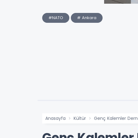
#NATO
# Ankara
Anasayfa
Kültür
Genç Kalemler Derne
Genç Kalemler 