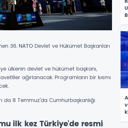
B
U
B
enen 36.
NATO
Devlet ve Hükümet Başkanları
ye ülkenin devlet ve hükümet başkanı,
avetliler ağırlanacak. Programların bir kısmı
cek.
A
rı da 8 Temmuz'da Cumhurbaşkanlığı
v
k
u ilk kez Türkiye'de resmi