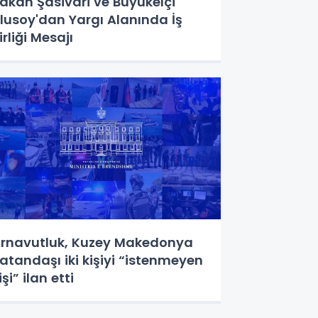
akan Şasivari ve Büyükelçi
lusoy'dan Yargı Alanında İş
irliği Mesajı
rnavutluk, Kuzey Makedonya
atandaşı iki kişiyi “istenmeyen
işi” ilan etti