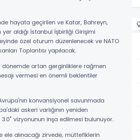
nde hayata geçirilen ve Katar, Bahreyn,
Ç
n yer aldığı İstanbul İşbirliği Girişimi
üzeyinde özel oturum düzenlenecek ve NATO
Bakanları Toplantısı yapılacak.
 son dönemde artan gerginliklere rağmen
mesajı vermesi en önemli beklentiler
Avrupa'nın konvansiyonel savunmada
pa'daki askeri varlığının yeniden
3.0" vizyonunun inşa edilmesi bulunuyor.
ele alınacağı zirvede, müttefiklerin