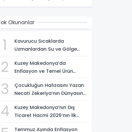
ok Okunanlar
1
Kavurucu Sıcaklarda
Uzmanlardan Su ve Gölge
Uyarısı
2
Kuzey Makedonya’da
Enflasyon ve Temel Ürün
Fiyatları Kontrol Altında
3
Çocukluğun Hafızasını Yazan
Necati Zekeriya’nın Dünyasına
Yolculuk
4
Kuzey Makedonya’nın Dış
Ticaret Hacmi 2026’nın İlk
Yarısında Arttı
Temmuz Ayında Enflasyon