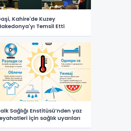
aşi, Kahire'de Kuzey
akedonya'yı Temsil Etti
alk Sağlığı Enstitüsü’nden yaz
eyahatleri için sağlık uyarıları