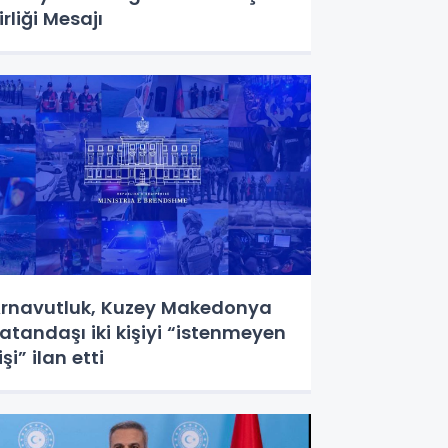
irliği Mesajı
rnavutluk, Kuzey Makedonya
atandaşı iki kişiyi “istenmeyen
işi” ilan etti