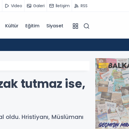
Video
Galeri
İletişim
RSS
Kültür
Eğitim
Siyaset
14:07
Kuzey 
zak tutmaz ise,
 oldu. Hristiyanı, Müslümanı