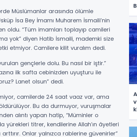
B
rde Müslümanlar arasında ölümle
sküp İsa Bey İmamı Muharem İsmaili’nin
n oldu. “Tüm imamları toplayıp camileri
ma yok” diyen Hatib İsmaili, mademki size
ki etmiyor. Camilere kilit vuralım dedi.
rulan gençlerle dolu. Bu nasıl bir iştir.”
na ilk safta cebinizden uyuşturu ile
yoruz? Lanet olsun” dedi.
A
miyor, camilerde 24 saat vaaz var, ama
v
öldürülüyor. Bu da durmuyor, vuruşmalar
k
nden alıntı yapan hatip, “Müminler o
a yürekleri titrer, kendilerine Allah’ın âyetleri
rttırır. Onlar yalnızca rablerine güvenirler”