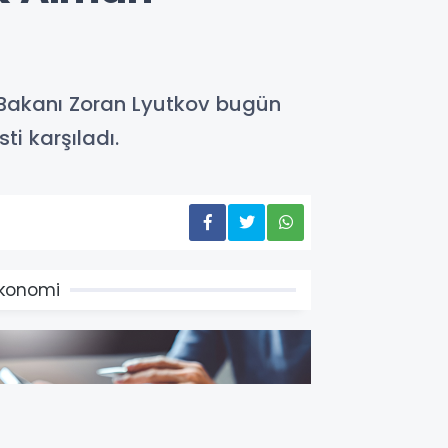
 Bakanı Zoran Lyutkov bugün
ti karşıladı.
konomi