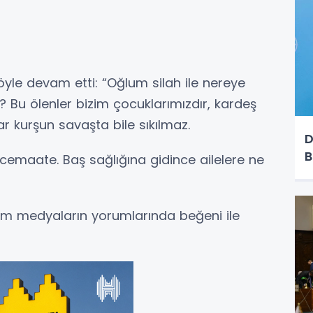
öyle devam etti: “Oğlum silah ile nereye
 Bu ölenler bizim çocuklarımızdır, kardeş
ar kurşun savaşta bile sıkılmaz.
D
B
cemaate. Baş sağlığına gidince ailelere ne
üm medyaların yorumlarında beğeni ile