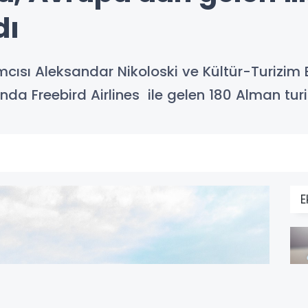
dı
cısı Aleksandar Nikoloski ve Kültür-Turizim
da Freebird Airlines ile gelen 180 Alman turis
E