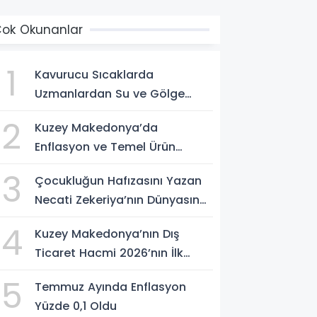
ok Okunanlar
1
Kavurucu Sıcaklarda
Uzmanlardan Su ve Gölge
Uyarısı
2
Kuzey Makedonya’da
Enflasyon ve Temel Ürün
Fiyatları Kontrol Altında
3
Çocukluğun Hafızasını Yazan
Necati Zekeriya’nın Dünyasına
Yolculuk
4
Kuzey Makedonya’nın Dış
Ticaret Hacmi 2026’nın İlk
Yarısında Arttı
5
Temmuz Ayında Enflasyon
Yüzde 0,1 Oldu