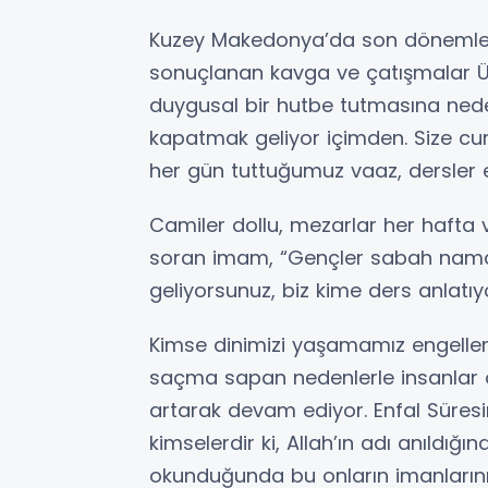
Kuzey Makedonya’da son dönemle
sonuçlanan kavga ve çatışmalar Ü
duygusal bir hutbe tutmasına nede
kapatmak geliyor içimden. Size cu
her gün tuttuğumuz vaaz, dersler et
Camiler dollu, mezarlar her hafta vu
soran imam, “Gençler sabah namazı
geliyorsunuz, biz kime ders anlatı
Kimse dinimizi yaşamamız engelle
saçma sapan nedenlerle insanlar 
artarak devam ediyor. Enfal Süresi
kimselerdir ki, Allah’ın adı anıldığınd
okunduğunda bu onların imanlarını a