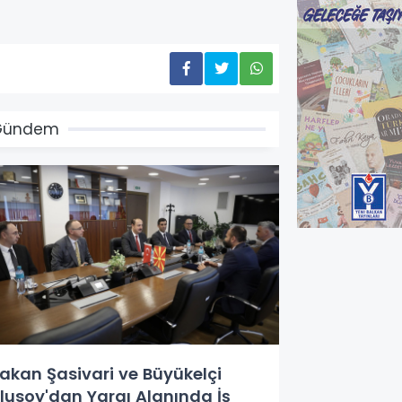
Gündem
akan Şasivari ve Büyükelçi
lusoy'dan Yargı Alanında İş