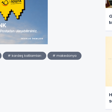
G
M
# kardeş katliamları
# makedonya
H
s