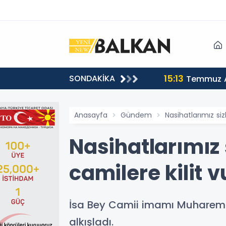
15:13
SONDAKİKA
sı
Temmuz A
Anasayfa
Gündem
Nasihatlarımız siz
Nasihatlarımız 
camilere kilit 
İsa Bey Camii imamı Muharem İ
alkışladı.