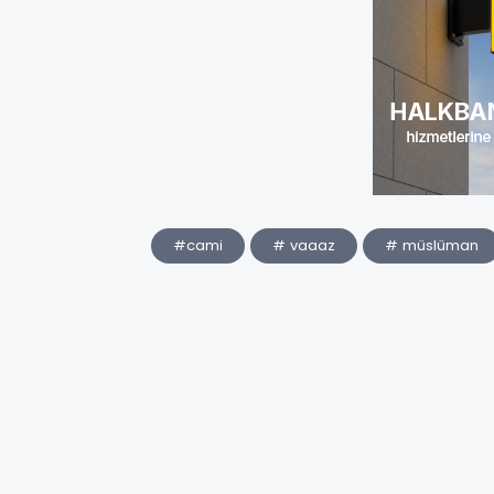
#cami
# vaaaz
# müslüman