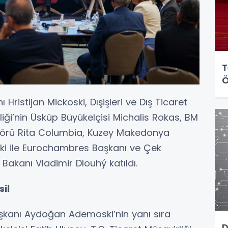
T
Ö
ristijan Mickoski, Dışişleri ve Dış Ticaret
iği’nin Üsküp Büyükelçisi Michalis Rokas, BM
örü Rita Columbia, Kuzey Makedonya
ki ile Eurochambres Başkanı ve Çek
Bakanı Vladimir Dlouhý katıldı.
il
kanı Aydoğan Ademoski’nin yanı sıra
D