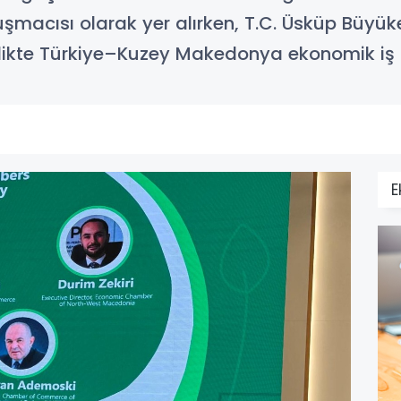
acısı olarak yer alırken, T.C. Üsküp Büyükel
likte Türkiye–Kuzey Makedonya ekonomik iş bir
E