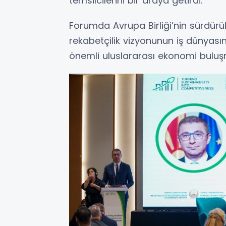
temsilcilerini bir araya getirdi.
Forumda Avrupa Birliği’nin sürdürül
rekabetçilik vizyonunun iş dünyasına 
önemli uluslararası ekonomi buluşm