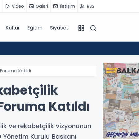
Video
Galeri
İletişim
RSS
Kültür
Eğitim
Siyaset
14:07
Kuzey 
 Foruma Katıldı
kabetçilik
 Foruma Katıldı
lik ve rekabetçilik vizyonunun
TO Yönetim Kurulu Başkanı