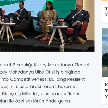
T
Y
icaret Bakanlığı, Kuzey Makedonya Ticaret
uzey Makedonya Ülke Ofisi iş birliğinde
into Competitiveness: Building Resilient
K
başlıklı uluslararası forum, hükümet
T
, Birleşmiş Milletler, uluslararası finans
Y
odaları ile özel sektörün önde gelen