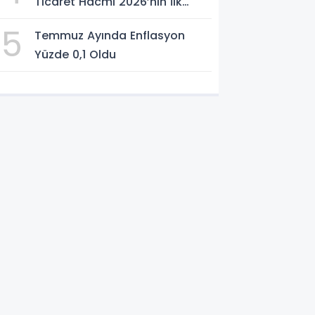
Ticaret Hacmi 2026’nın İlk
Yarısında Arttı
5
Temmuz Ayında Enflasyon
Yüzde 0,1 Oldu