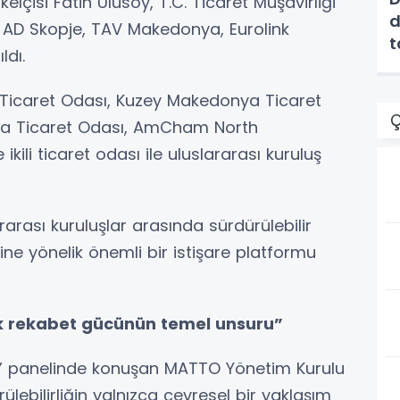
lçisi Fatih Ulusoy, T.C. Ticaret Müşavirliği
d
k AD Skopje, TAV Makedonya, Eurolink
ldı.
 Ticaret Odası, Kuzey Makedonya Ticaret
Ç
nya Ticaret Odası, AmCham North
ili ticaret odası ile uluslararası kuruluş
arası kuruluşlar arasında sürdürülebilir
sine yönelik önemli bir istişare platformu
tık rekabet gücünün temel unsuru”
lik” panelinde konuşan MATTO Yönetim Kurulu
ebilirliğin yalnızca çevresel bir yaklaşım