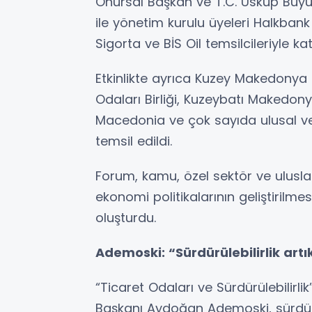
Onursal Başkan ve T.C. Üsküp Büyüke
ile yönetim kurulu üyeleri Halkban
Sigorta ve BİS Oil temsilcileriyle katı
Etkinlikte ayrıca Kuzey Makedonya
Odaları Birliği, Kuzeybatı Makedo
Macedonia ve çok sayıda ulusal ve ik
temsil edildi.
Forum, kamu, özel sektör ve uluslar
ekonomi politikalarının geliştirilme
oluşturdu.
Ademoski: “Sürdürülebilirlik ar
“Ticaret Odaları ve Sürdürülebilir
Başkanı Aydoğan Ademoski, sürdürül