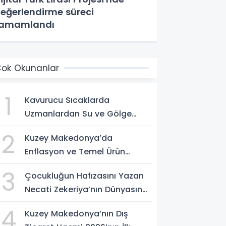
eğerlendirme süreci
tamamlandı
ok Okunanlar
1
Kavurucu Sıcaklarda
Uzmanlardan Su ve Gölge
Uyarısı
2
Kuzey Makedonya’da
Enflasyon ve Temel Ürün
Fiyatları Kontrol Altında
3
Çocukluğun Hafızasını Yazan
Necati Zekeriya’nın Dünyasına
Yolculuk
4
Kuzey Makedonya’nın Dış