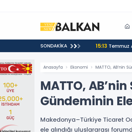
15:13
SONDAKİKA
sı
Temmuz A
Anasayfa
Ekonomi
MATTO, AB’nin Sürd
MATTO, AB’nin S
Gündeminin Ele 
Makedonya–Türkiye Ticaret Odas
ele alındığı uluslararası foru