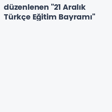
düzenlenen "21 Aralık
Türkçe Eğitim Bayramı"
programına katıldı
Balkanlardaki ayak izlerimizin gün yüzüne
çıkarılması, buradaki geçmiş ortak tarihimizin
bugün yeniden yorumlanarak gelecek nesillere
aktarılması, karşılıklı olarak en önemli
ödevlerimizden birisidir"
23-12-2024 20:43