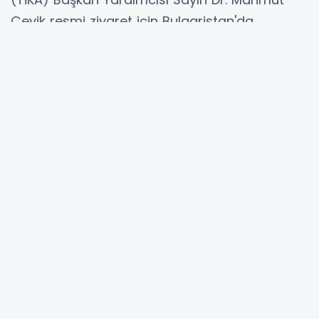
Çevik resmi ziyaret için Bulgaristan'da
bulunuyor.
T.C. Burgaz Başkonsolosu Tolga Orkun ile bir
araya gelen Çevik için başkonsolosluk
medyasından şu paylaşımda bulunuldu: “Türk
İşbirliği ve Koordinasyon Ajansı Başkanlığı
(TİKA) Başkan Yardımcısı Sayın Dr. Mahmut
Çevik ve heyetinin Başkonsolosluğumuza
gerçekleştirdikleri ziyaret için kendilerine içten
teşekkürlerimizi sunuyoruz”.