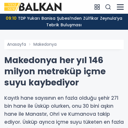
09:10
TDP Yukarı Banisa Şubesi’nden Zülfikar Zeynula’ya
Tebrik Buluşması
Anasayfa
Makedonya
Makedonya her yıl 146
milyon metreküp içme
suyu kaybediyor
Kayıtlı hane sayısının en fazla olduğu şehir 271
bin hane ile Üsküp olurken, onu 30 bini aşkın
hane ile Manastır, Ohri ve Kumanova takip
ediyor. Üsküp ayrıca içme suyu tüketen en fazla