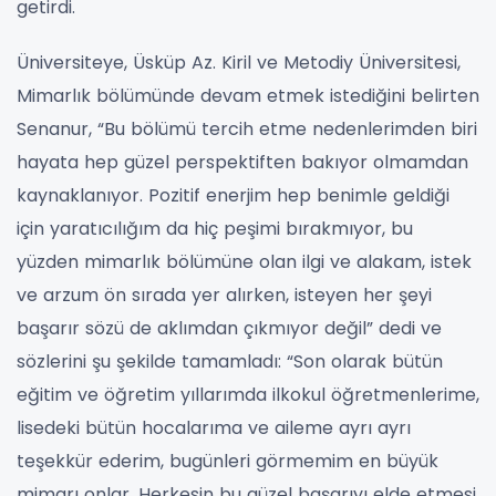
getirdi.
Üniversiteye, Üsküp Az. Kiril ve Metodiy Üniversitesi,
Mimarlık bölümünde devam etmek istediğini belirten
Senanur, “Bu bölümü tercih etme nedenlerimden biri
hayata hep güzel perspektiften bakıyor olmamdan
kaynaklanıyor. Pozitif enerjim hep benimle geldiği
için yaratıcılığım da hiç peşimi bırakmıyor, bu
yüzden mimarlık bölümüne olan ilgi ve alakam, istek
ve arzum ön sırada yer alırken, isteyen her şeyi
başarır sözü de aklımdan çıkmıyor değil” dedi ve
sözlerini şu şekilde tamamladı: “
Son olarak bütün
eğitim ve öğretim yıllarımda ilkokul öğretmenlerime,
lisedeki bütün hocalarıma ve aileme ayrı ayrı
teşekkür ederim, bugünleri görmemim en büyük
mimarı onlar. Herkesin bu güzel başarıyı elde etmesi