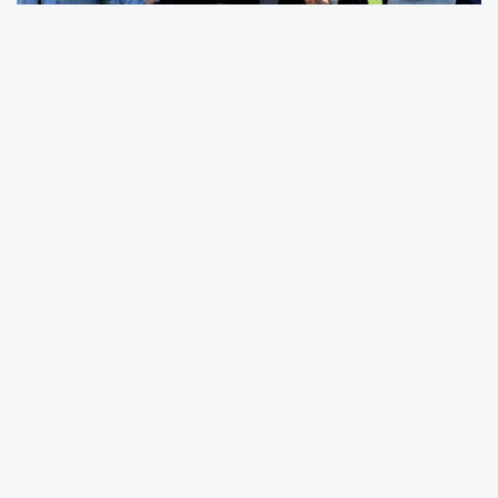
Kuzey Makedonya’nın muhalefet Arnavut
partileri Alternativa, BESA Hareketi ve yeni
kurulan Demokrasi Hareketi Meclis önünde
Anayasa değişikliğiyle ilgili basın toplantısı
düzenledi.
Muhalefet liderleri Afrim Gaşi, Bilal Kasami ve
İzet Meciti Anayasa değişikliği tartışmaları
kapsamında Arnavutçanın resmi olarak
kullanılması için yüzde 20 nüfus oranı sınırı ve
siyasi yolsuzlukta zaman aşımı süresinin de
tartışmalara dahil edilmesini talep etti.
Basın toplantısında konuşan Alternativa Genel