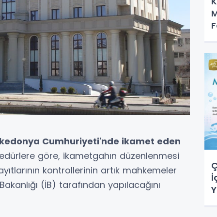
K
M
F
kedonya Cumhuriyeti'nde ikamet eden
edürlere göre, ikametgahın düzenlenmesi
Ç
kayıtlarının kontrollerinin artık mahkemeler
İ
i Bakanlığı (İB) tarafından yapılacağını
Y