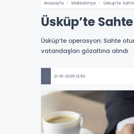
Anasayfa
Makedonya
Üsküp’te Sah
Üsküp’te Saht
Üsküp’te operasyon: Sahte oturu
vatandaşları gözaltına alındı
21-10-2025 12:50