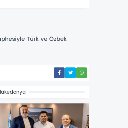
şüphesiyle Türk ve Özbek
Makedonya