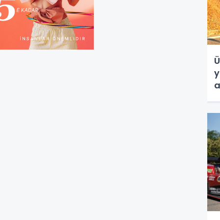
Ü
y
a