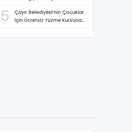
Festivali Tamamlandı
5
Çayır Belediyesi’nin Çocuklar
İçin Ücretsiz Yüzme Kursuna
Yoğun Başvuru