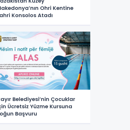
azakistan Kuzey
akedonya’nın Ohri Kentine
ahri Konsolos Atadı
ayır Belediyesi’nin Çocuklar
çin Ücretsiz Yüzme Kursuna
oğun Başvuru