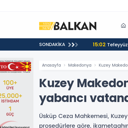
15:02
SONDAKİKA
or
Tefeyyüz 
Anasayfa
Makedonya
Kuzey Makedon
Kuzey Makedon
yabancı vatand
Üsküp Ceza Mahkemesi, Kuzey
prosedürlere göre, ikametgahın d