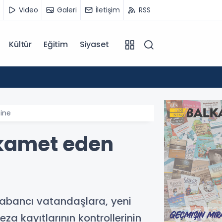
Video
Galeri
İletişim
RSS
Kültür
Eğitim
Siyaset
12:55
Temmu
ine
kamet eden
bancı vatandaşlara, yeni
za kayıtlarının kontrollerinin