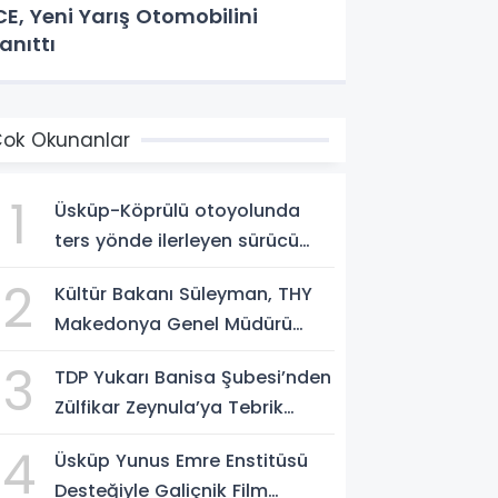
CE, Yeni Yarış Otomobilini
anıttı
ok Okunanlar
1
Üsküp-Köprülü otoyolunda
ters yönde ilerleyen sürücü
gözaltına alındı
2
Kültür Bakanı Süleyman, THY
Makedonya Genel Müdürü
Aksoy’u kabul etti
3
TDP Yukarı Banisa Şubesi’nden
Zülfikar Zeynula’ya Tebrik
Buluşması
4
Üsküp Yunus Emre Enstitüsü
Desteğiyle Galiçnik Film