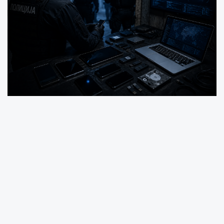
Kuzey Makedonya İçişleri Bakanlığı’na bağlı
Terörizm, Şiddet İçeren Aşırıcılık ve
Radikalleşmeyle Mücadele Sektörü, organize
suç ve yolsuzlukla mücadeleden sorumlu
Savcılığa, Üsküp’ten beş kişi hakkında “terör
örgütü” suçlamasıyla ceza davası
başvurusunda bulundu.