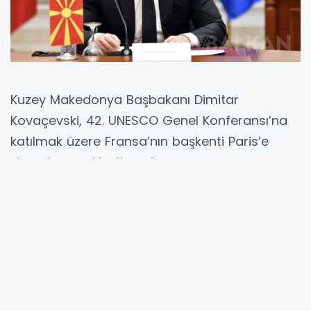
Kuzey Makedonya Başbakanı Dimitar
Kovaçevski, 42. UNESCO Genel Konferansı’na
katılmak üzere Fransa’nın başkenti Paris’e
ziyaret gerçekleştirecek.
Kovaçevski UNESCO ziyaretinde BM Eğitim,
Bilim ve Kültür Genel Müdürü Audrey Azoulay
tarafından karşılanacak.
Başbakan UNESCO Genel Konferansında
konuşma da yapacak.