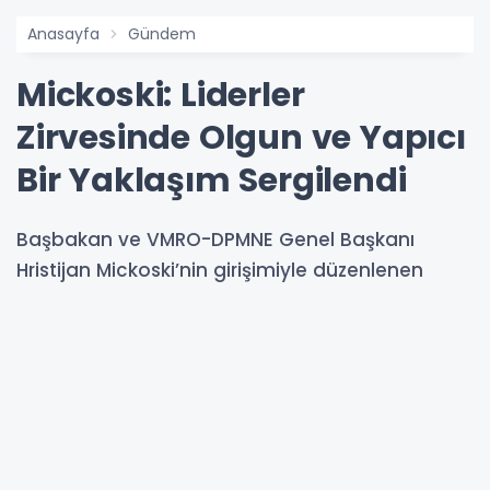
Anasayfa
Gündem
Mickoski: Liderler
Zirvesinde Olgun ve Yapıcı
Bir Yaklaşım Sergilendi
Başbakan ve VMRO-DPMNE Genel Başkanı
Hristijan Mickoski’nin girişimiyle düzenlenen
liderler toplantısında yargı reformu, seçim
mevzuatı, teknik hükümet ve Ombudsman
seçimi gibi kritik başlıklarda ortak zemin arayışı
öne çıktı.
15-01-2026 01:28