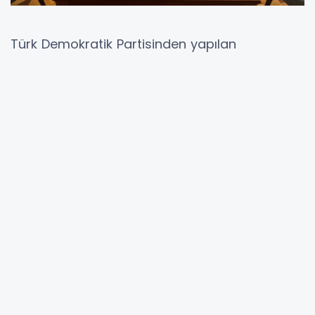
Türk Demokratik Partisinden yapılan
açıklamada hükümet ortağı olan TDP Genel
Başkanı ve Milletvekili Dr. Beycan İlyas'ın
Başbakan Dimitar Kovaçevski ile
başbakanlıkta bir araya geldiği bildirildi.
Görüşme hakkında detay verilmezken, “Genel
Başkanımız Dr. Beycan İLYAS bugün Kuzey
Makedonya Başbakanı Sn. Dimitar Kovaçevski
ile hükümette bir görüşme gerçekleştirdi.
Ülkemizde son siyasi gelişmelerin
değerlendirildiği görüşmede önümüzdeki
dönem için fikir alışverişinde bulunuldu" dendi.