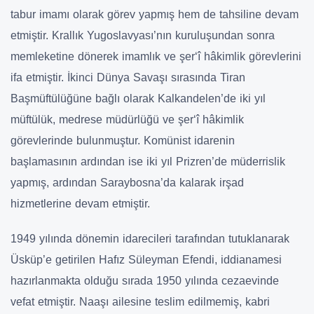
tabur imamı olarak görev yapmış hem de tahsiline devam
etmiştir. Krallık Yugoslavyası’nın kuruluşundan sonra
memleketine dönerek imamlık ve şer‘î hâkimlik görevlerini
ifa etmiştir. İkinci Dünya Savaşı sırasında Tiran
Başmüftülüğüne bağlı olarak Kalkandelen’de iki yıl
müftülük, medrese müdürlüğü ve şer‘î hâkimlik
görevlerinde bulunmuştur. Komünist idarenin
başlamasının ardından ise iki yıl Prizren’de müderrislik
yapmış, ardından Saraybosna’da kalarak irşad
hizmetlerine devam etmiştir.
1949 yılında dönemin idarecileri tarafından tutuklanarak
Üsküp’e getirilen Hafız Süleyman Efendi, iddianamesi
hazırlanmakta olduğu sırada 1950 yılında cezaevinde
vefat etmiştir. Naaşı ailesine teslim edilmemiş, kabri