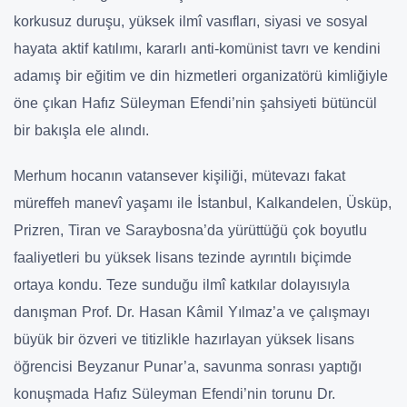
korkusuz duruşu, yüksek ilmî vasıfları, siyasi ve sosyal
hayata aktif katılımı, kararlı anti-komünist tavrı ve kendini
adamış bir eğitim ve din hizmetleri organizatörü kimliğiyle
öne çıkan Hafız Süleyman Efendi’nin şahsiyeti bütüncül
bir bakışla ele alındı.
Merhum hocanın vatansever kişiliği, mütevazı fakat
müreffeh manevî yaşamı ile İstanbul, Kalkandelen, Üsküp,
Prizren, Tiran ve Saraybosna’da yürüttüğü çok boyutlu
faaliyetleri bu yüksek lisans tezinde ayrıntılı biçimde
ortaya kondu. Teze sunduğu ilmî katkılar dolayısıyla
danışman Prof. Dr. Hasan Kâmil Yılmaz’a ve çalışmayı
büyük bir özveri ve titizlikle hazırlayan yüksek lisans
öğrencisi Beyzanur Punar’a, savunma sonrası yaptığı
konuşmada Hafız Süleyman Efendi’nin torunu Dr.