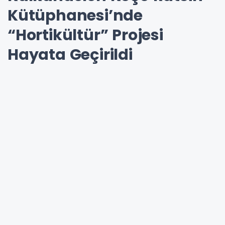
Kütüphanesi’nde
“Hortikültür” Projesi
Hayata Geçirildi
Etkinlik, İstikbal İlkokulu öğrencilerinin katılımıyla,
öğretmenler Nermin Beadin ve Yasmina Nazifi
rehberliğinde gerçekleştirildi. Öğrenciler, çiçek
dikimi ve dış alan düzenlemesi çalışmalarıyla
hem kütüphaneye hem de çevreye estetik bir
katkı sundu.
08-04-2026 12:33