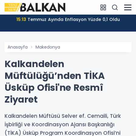
15:13
Temmuz Ayında Enflasyon Yüzde 0,1 Oldu
Anasayfa
Makedonya
Kalkandelen
Müftülüğü’nden TİKA
Üsküp Ofisi'ne Resmî
Ziyaret
Kalkandelen Müftüsü Selver ef. Cemaili, Türk
İşbirliği ve Koordinasyon Ajansı Başkanlığı
(TİKA) Üsküp Program Koordinasyon Ofisi’ni