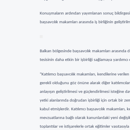
Konuşmaların ardından yayımlanan sonuç bildirgesi
başsavcılık makamları arasında iş birliğinin geliştiri
Balkan bölgesinde başsavcılık makamları arasında d
tesisinin daha etkin bir işbirliği sağlamaya yardımcı 
"Katılımcı başsavcılık makamları, kendilerine veril
gerekli olduğunu göz önüne alarak diğer katılımcıların 
anlayışın geliştirilmesi ve güçlendirilmesi isteğine 
yetki alanlarında doğrudan işbirliği için ortak bir z
kabul etmişlerdir. Katılımcı başsavcılık makamları, k
mevzuatlarına bağlı olarak kanunlardaki yeni değişiklik
toplantılar ve istişarelerle ortak eğitimler vasıtasıyl