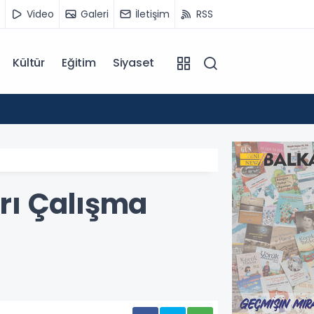
Video
Galeri
İletişim
RSS
Kültür
Eğitim
Siyaset
12:55
Temmu
arı Çalışma