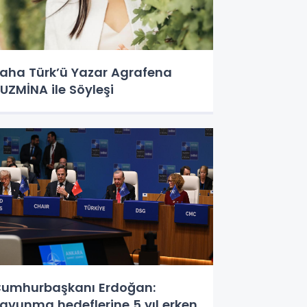
aha Türk’ü Yazar Agrafena
UZMİNA ile Söyleşi
umhurbaşkanı Erdoğan:
avunma hedeflerine 5 yıl erken