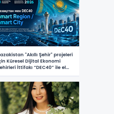
azakistan "Akıllı Şehir" projeleri
çin Küresel Dijital Ekonomi
ehirleri İttifakı “DEC40” ile el
ıkıştı