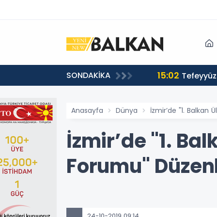
15:02
SONDAKİKA
or
Tefeyyüz 
Anasayfa
Dünya
İzmir’de "1. Balkan 
İzmir’de "1. Ba
Forumu" Düzen
24-10-2019 09:14