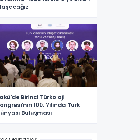
laşacağız
akü'de Birinci Türkoloji
ongresi'nin 100. Yılında Türk
ünyası Buluşması
ok Okunanlar