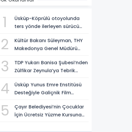
1
Üsküp-Köprülü otoyolunda
ters yönde ilerleyen sürücü
gözaltına alındı
2
Kültür Bakanı Süleyman, THY
Makedonya Genel Müdürü
Aksoy’u kabul etti
3
TDP Yukarı Banisa Şubesi’nden
Zülfikar Zeynula’ya Tebrik
Buluşması
4
Üsküp Yunus Emre Enstitüsü
Desteğiyle Galiçnik Film
Festivali Tamamlandı
5
Çayır Belediyesi’nin Çocuklar
İçin Ücretsiz Yüzme Kursuna
Yoğun Başvuru