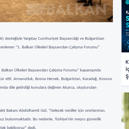
KA) desteğiyle Yargıtay Cumhuriyet Başsavcılığı ve Bulgaristan
üzenlenen "1. Balkan Ülkeleri Başsavcıları Çalışma Forumu"
K
i
 Balkan Ülkeleri Başsavcıları Çalışma Forumu" kapanışında
Ş
kür etti. Arnavutluk, Bosna Hersek, Bulgaristan, Karadağ, Kosova
s
da dile getirdiği konulara değinen Akarca, oluşturulan
let Bakanı Abdülhamit Gül, "Gelecek nesiller için sınırlarımızı,
uz bulunmaktadır. Bu nedenle, Türkiye'nin meşru güvenlik
estek bekliyoruz" dedi.