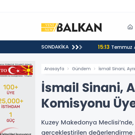
15:13
SONDAKİKA
sı
Temmuz A
Anasayfa
Gündem
İsmail Sinani, A
İsmail Sinani,
Komisyonu Üyel
Kuzey Makedonya Meclisi’nde,
gerçekleştirilen değerlendirme