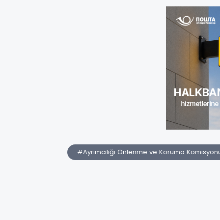
#Ayrımcılığı Önlenme ve Koruma Komisyon