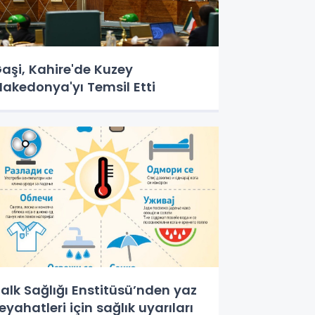
aşi, Kahire'de Kuzey
akedonya'yı Temsil Etti
alk Sağlığı Enstitüsü’nden yaz
eyahatleri için sağlık uyarıları