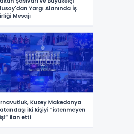
akan Şasivari ve Büyükelçi
lusoy'dan Yargı Alanında İş
irliği Mesajı
rnavutluk, Kuzey Makedonya
atandaşı iki kişiyi “istenmeyen
işi” ilan etti