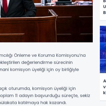
B
U
B
ımcılığı Önleme ve Koruma Komisyonu’na
leştirilen değerlendirme sürecinin
ani komisyon üyeliği için oy birliğiyle
A
v
ık oturumda, komisyon üyeliği için
k
Toplam 11 adayın başvurduğu süreçte, sekiz
 mülakata katılmaya hak kazandı.