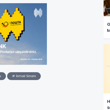
G
M
u
# İsmail Sinani
H
s