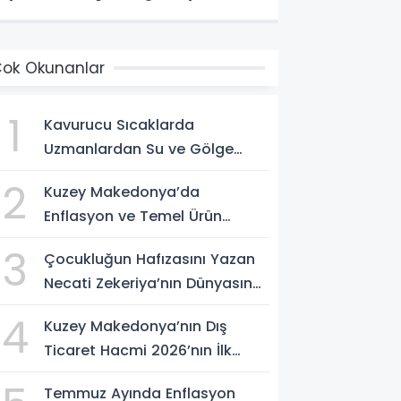
ok Okunanlar
1
Kavurucu Sıcaklarda
Uzmanlardan Su ve Gölge
Uyarısı
2
Kuzey Makedonya’da
Enflasyon ve Temel Ürün
Fiyatları Kontrol Altında
3
Çocukluğun Hafızasını Yazan
Necati Zekeriya’nın Dünyasına
Yolculuk
4
Kuzey Makedonya’nın Dış
Ticaret Hacmi 2026’nın İlk
Yarısında Arttı
Temmuz Ayında Enflasyon