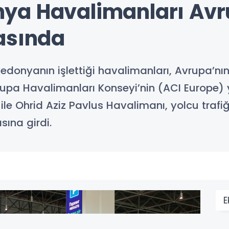
a Havalimanları Avrup
asında
nyanın işlettiği havalimanları, Avrupa’nın 
vrupa Havalimanları Konseyi’nin (ACI Europe)
le Ohrid Aziz Pavlus Havalimanı, yolcu trafiğ
sına girdi.
E