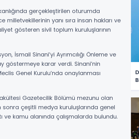
kanlığında gerçekleştirilen oturumda
 milletvekillerinin yanı sıra insan hakları ve
iyet gösteren sivil toplum kuruluşlarının
on, İsmail Sinani’yi Ayrımcılığı Önleme ve
y göstermeye karar verdi. Sinani’nin
D
Meclis Genel Kurulu’nda onaylanması
B
m Fakültesi Gazetecilik Bölümü mezunu olan
n sonra çeşitli medya kuruluşlarında genel
tı ve kamu alanında çalışmalarda bulundu.