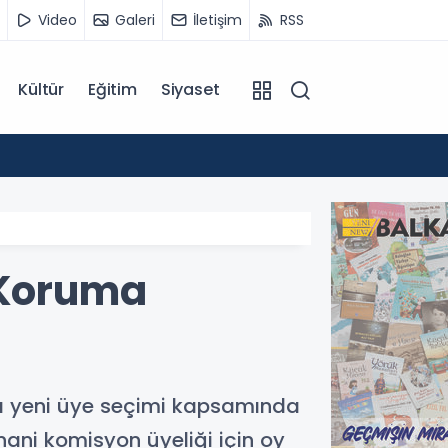
Video
Galeri
İletişim
RSS
Kültür
Eğitim
Siyaset
14:07
Kuzey 
 Koruma
a yeni üye seçimi kapsamında
nani komisyon üyeliği için oy