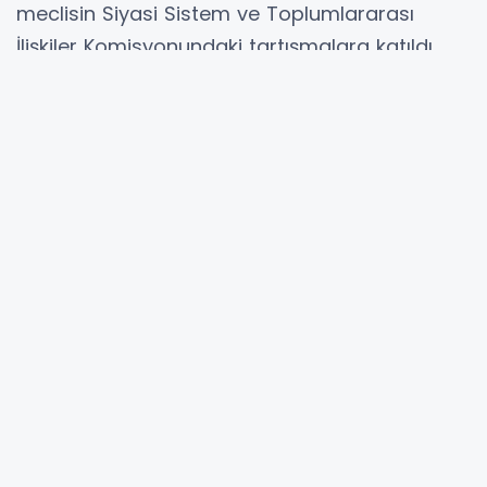
meclisin Siyasi Sistem ve Toplumlararası
İlişkiler Komisyonundaki tartışmalara katıldı.
Dün Özel Yetkili Savcılığın 6 aylık çalışma
raporunu sunan Yaneva ile milletvekilleri
arasındaki tartışma bugün de kaldığı yerden
devam etti.
VMRO-DPMNE milletvekili Antonio Miloşoski,
Yaneva’nın bulunduğu görev için kapasitesi
olmadığını söyledi. Miloşoski, Yaneva’nın
Gevgeli Savcılığındaki görevi sırasında seçim
usulsüzlükleri ve organize suç örgütü gibi
davalar üzerinde çalışmadığını vurguladı.