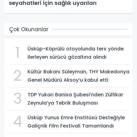
seyahatleri için sağlık uyarıları
Çok Okunanlar
1
Üsküp-Köprülü otoyolunda ters yönde
ilerleyen sürücü gözaltına alındı
2
Kültür Bakanı Süleyman, THY Makedonya
Genel Müdürü Aksoy’u kabul etti
3
TDP Yukarı Banisa Şubesi’nden Zülfikar
Zeynula’ya Tebrik Buluşması
4
Üsküp Yunus Emre Enstitüsü Desteğiyle
Galiçnik Film Festivali Tamamlandı