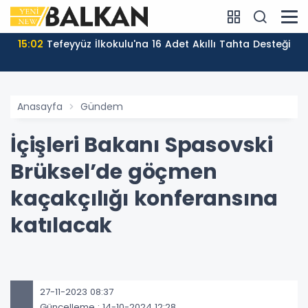
15:02
Tefeyyüz İlkokulu'na 16 Adet Akıllı Tahta Desteği
Anasayfa
Gündem
İçişleri Bakanı Spasovski
Brüksel’de göçmen
kaçakçılığı konferansına
katılacak
27-11-2023 08:37
Güncelleme : 14-10-2024 12:28