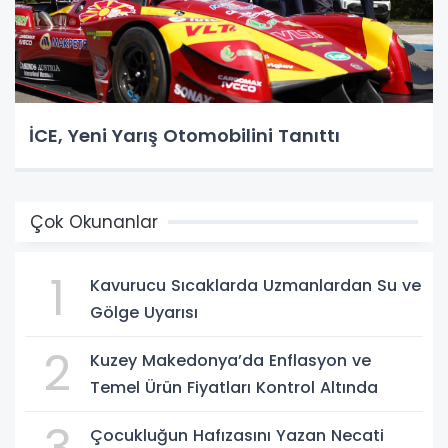
İCE, Yeni Yarış Otomobilini Tanıttı
Çok Okunanlar
1
Kavurucu Sıcaklarda Uzmanlardan Su ve
Gölge Uyarısı
2
Kuzey Makedonya’da Enflasyon ve
Temel Ürün Fiyatları Kontrol Altında
Çocukluğun Hafızasını Yazan Necati