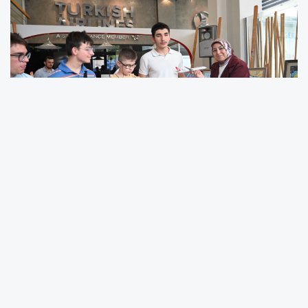
Türk Hava Yolları tarafından bu yıl üçüncüsü
düzenlenen “Türkiye’nin Kanatları Dünyayı
Kucaklıyor” adlı resim yarışmasının ödül töreni
bugün gerçekleştirildi. Kuzey Makedonya’daki
ilkokul öğrencilerine yönelik düzenlenen