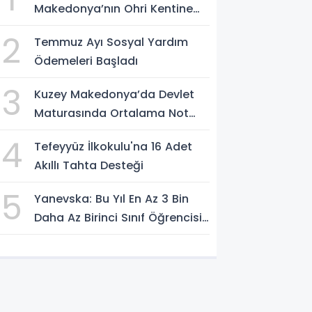
Makedonya’nın Ohri Kentine
Fahri Konsolos Atadı
2
Temmuz Ayı Sosyal Yardım
Ödemeleri Başladı
3
Kuzey Makedonya’da Devlet
Maturasında Ortalama Not
3,66
4
Tefeyyüz İlkokulu'na 16 Adet
Akıllı Tahta Desteği
5
Yanevska: Bu Yıl En Az 3 Bin
Daha Az Birinci Sınıf Öğrencisi
Bekleniyor