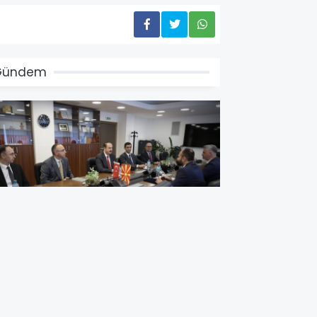
Gündem
akan Şasivari ve Büyükelçi
lusoy'dan Yargı Alanında İş
irliği Mesajı