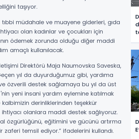
iğini taşıyor.
D
, tıbbi müdahale ve muayene giderleri, gıda
d
ihtiyacı olan kadınlar ve çocukları için
kadının ödemek zorunda olduğu diğer maddi
ım amaçlı kullanılacak.
letişimi Direktörü Maja Naumovska Saveska,
“Geçen yıl da duyurduğumuz gibi, yardıma
 ve özverili destek sağlamaya bu yıl da üst
J'nin yeni insani yardım eylemine katılmak
kalbimizin derinliklerinden teşekkür
 ihtiyacı olanlara maddi destek sağlıyoruz.
nsal özgürlüğünü, eğitimini ve gücünü artırma
D
E
aferi temsil ediyor.” ifadelerini kullandı.