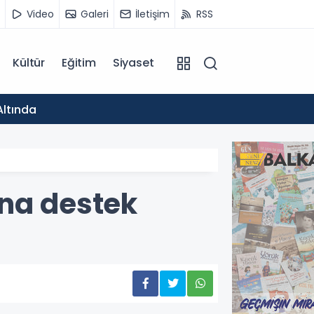
Video
Galeri
İletişim
RSS
Kültür
Eğitim
Siyaset
15:44
Altında
Yanevs
ına destek