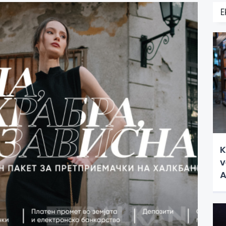
E
K
v
A