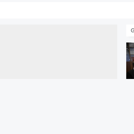
B
U
B