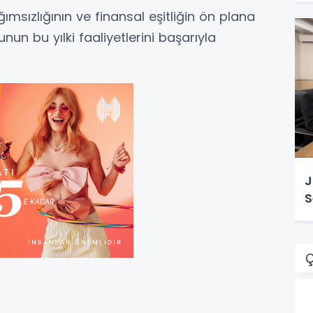
ımsızlığının ve finansal eşitliğin ön plana
unun bu yılki faaliyetlerini başarıyla
J
S
Ç