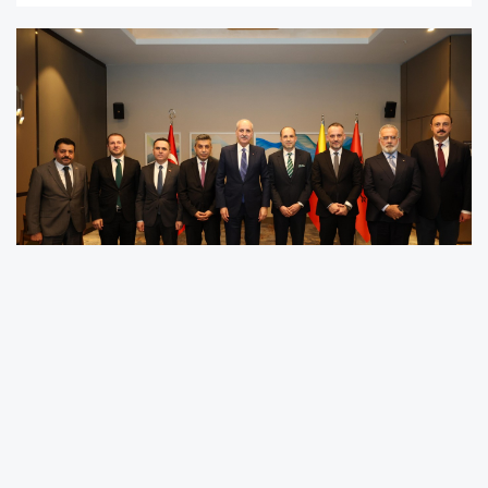
TBMM Başkanı Numan Kurtulmuş, Üsküp’te,
Hak ve Demokrasi Hareketi (HDH) Başkanı
Salih Murat ve beraberindeki HDH mensupları