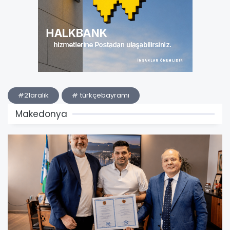
#21aralık
# türkçebayramı
Makedonya