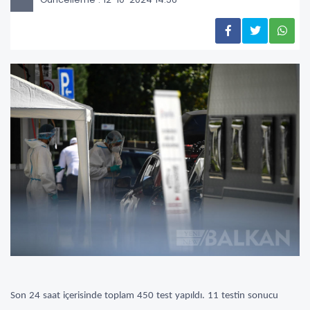
Son 24 saat içerisinde toplam 450 test yapıldı. 11 testin sonucu