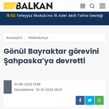
15:02
Tefeyyüz İlkokulu'na 16 Adet Akıllı Tahta Desteği
Anasayfa
Makedonya
Gönül Bayraktar görevini
Şahpaska’ya devretti
31-08-2020 13:56
Güncelleme : 13-10-2024 06:01