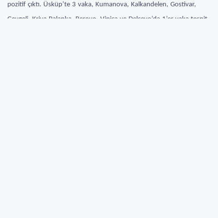
pozitif çıktı. Üsküp’te 3 vaka, Kumanova, Kalkandelen, Gostivar,
Gevgeli, Kriva Palanka, Berovo, Vinica ve Delçevo’da 1’er vaka tespit
edildi.
51 yaşındaki Gostivarlı, 65 yaşındaki Pirlepeli ve 78 yaşındaki Vinicalı
toplam 3 hasta koronavirüs kaynaklı yaşamını yitirdi.
Halk Sağlığı Enstitüsü 95 kişinin sağlığına kavuştuğunu duyurdu.
Pandeminin ilk gününden bugüne kadar ülkede toplam 148 bin 269
test yapıldı, toplam 14 bin 341 vaka tespit edildi, 603 kişi hayatını
kaybetti. Bugüne kadar 11 bin 157 sağlığına kavuştu. Aktif vaka
sayısıysa 2 bin 581.