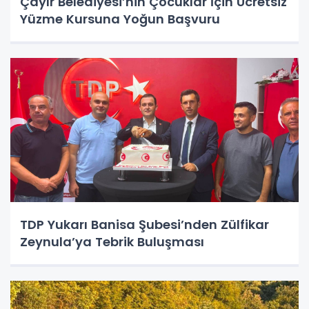
Çayır Belediyesi’nin Çocuklar İçin Ücretsiz
Yüzme Kursuna Yoğun Başvuru
TDP Yukarı Banisa Şubesi’nden Zülfikar
Zeynula’ya Tebrik Buluşması