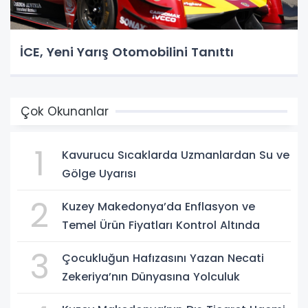
İCE, Yeni Yarış Otomobilini Tanıttı
Çok Okunanlar
1
Kavurucu Sıcaklarda Uzmanlardan Su ve
Gölge Uyarısı
2
Kuzey Makedonya’da Enflasyon ve
Temel Ürün Fiyatları Kontrol Altında
3
Çocukluğun Hafızasını Yazan Necati
Zekeriya’nın Dünyasına Yolculuk