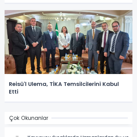
Reisü'l Ulema, TİKA Temsilcilerini Kabul
Etti
Çok Okunanlar