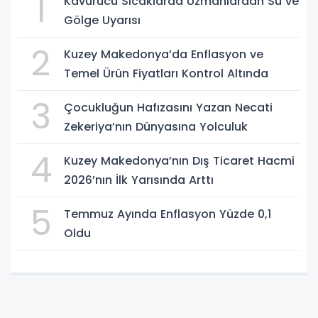
1
Kavurucu Sıcaklarda Uzmanlardan Su ve
Gölge Uyarısı
2
Kuzey Makedonya’da Enflasyon ve
Temel Ürün Fiyatları Kontrol Altında
3
Çocukluğun Hafızasını Yazan Necati
Zekeriya’nın Dünyasına Yolculuk
4
Kuzey Makedonya’nın Dış Ticaret Hacmi
2026’nın İlk Yarısında Arttı
5
Temmuz Ayında Enflasyon Yüzde 0,1
Oldu