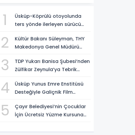
1
Üsküp-Köprülü otoyolunda
ters yönde ilerleyen sürücü
gözaltına alındı
2
Kültür Bakanı Süleyman, THY
Makedonya Genel Müdürü
Aksoy’u kabul etti
3
TDP Yukarı Banisa Şubesi’nden
Zülfikar Zeynula’ya Tebrik
Buluşması
4
Üsküp Yunus Emre Enstitüsü
Desteğiyle Galiçnik Film
Festivali Tamamlandı
5
Çayır Belediyesi’nin Çocuklar
İçin Ücretsiz Yüzme Kursuna
Yoğun Başvuru