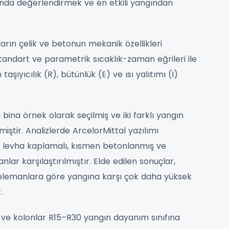
nda değerlendirmek ve en etkili yangından
arın çelik ve betonun mekanik özellikleri
 standart ve parametrik sıcaklık-zaman eğrileri ile
şıyıcılık (R), bütünlük (E) ve ısı yalıtımı (I)
bina örnek olarak seçilmiş ve iki farklı yangın
miştir. Analizlerde ArcelorMittal yazılımı
çı levha kaplamalı, kısmen betonlanmış ve
 karşılaştırılmıştır. Elde edilen sonuçlar,
elemanlara göre yangına karşı çok daha yüksek
.
ş ve kolonlar R15–R30 yangın dayanım sınıfına