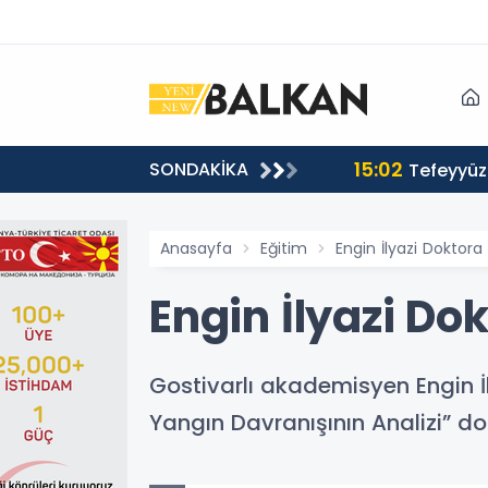
15:02
SONDAKİKA
or
Tefeyyüz 
Anasayfa
Eğitim
Engin İlyazi Doktora
Engin İlyazi Do
Gostivarlı akademisyen Engin İl
Yangın Davranışının Analizi” d