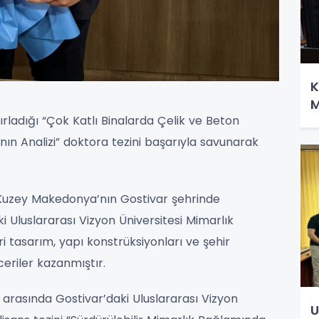
K
M
ırladığı “Çok Katlı Binalarda Çelik ve Beton
ın Analizi” doktora tezini başarıyla savunarak
 Kuzey Makedonya’nın Gostivar şehrinde
i Uluslararası Vizyon Üniversitesi Mimarlık
asarım, yapı konstrüksiyonları ve şehir
eriler kazanmıştır.
ı arasında Gostivar’daki Uluslararası Vizyon
U