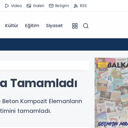
Video
Galeri
İletişim
RSS
Kültür
Eğitim
Siyaset
12:55
Temmu
ıyla Tamamladı
ve Beton Kompozit Elemanların
itimini tamamladı.