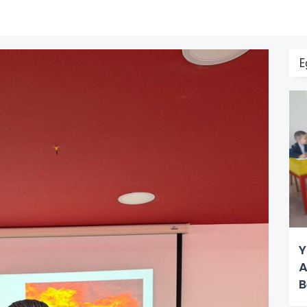
E
Y
A
B