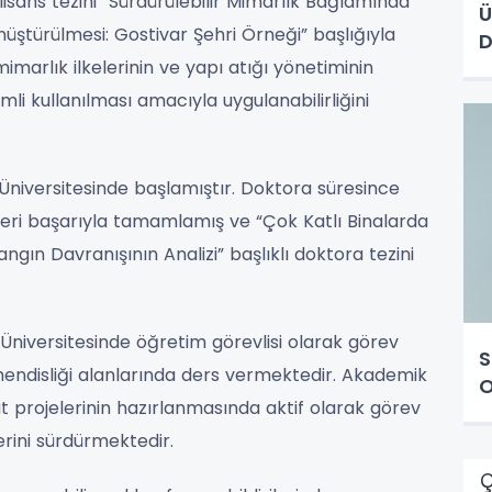
isans tezini “Sürdürülebilir Mimarlık Bağlamında
Ü
nüştürülmesi: Gostivar Şehri Örneği” başlığıyla
D
marlık ilkelerinin ve yapı atığı yönetiminin
li kullanılması amacıyla uygulanabilirliğini
Üniversitesinde başlamıştır. Doktora süresince
eri başarıyla tamamlamış ve “Çok Katlı Binalarda
gın Davranışının Analizi” başlıklı doktora tezini
 Üniversitesinde öğretim görevlisi olarak görev
S
endisliği alanlarında ders vermektedir. Akademik
O
at projelerinin hazırlanmasında aktif olarak görev
erini sürdürmektedir.
Ç