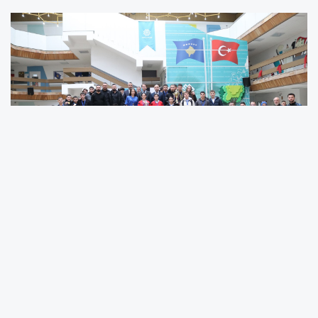
Türkiye Maarif Vakfı Kosova Ülke Temsilciliği
tarafından, Prizren Belediyesi Okul Sporları iş
birliğiyle düzenlenen “Prizren 2026 Futsal
Turnuvası” başarıyla tamamlandı. Turnuva, 9–