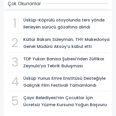
Çok Okunanlar
1
Üsküp-Köprülü otoyolunda ters yönde
ilerleyen sürücü gözaltına alındı
2
Kültür Bakanı Süleyman, THY Makedonya
Genel Müdürü Aksoy’u kabul etti
3
TDP Yukarı Banisa Şubesi’nden Zülfikar
Zeynula’ya Tebrik Buluşması
4
Üsküp Yunus Emre Enstitüsü Desteğiyle
Galiçnik Film Festivali Tamamlandı
5
Çayır Belediyesi’nin Çocuklar İçin
Ücretsiz Yüzme Kursuna Yoğun Başvuru