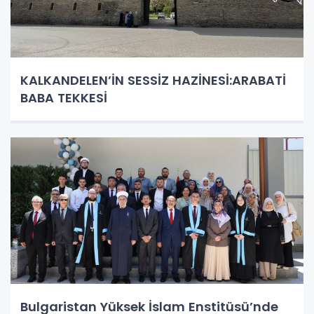
KALKANDELEN’İN SESSİZ HAZİNESİ:ARABATİ
BABA TEKKESİ
Bulgaristan Yüksek İslam Enstitüsü’nde