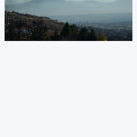
Devlet Çevre Müfettişliği, yayınladığı 2024 yılı Faaliyet
Raporunda, bin 535 adet denetim gerçekleştirdiğini, bu
denetimlerden bin 8’inin olağan, 247’sinin olağanüstü,
280’inin ise konrol denetimleri olduğunu açıkladı.
Bakanlık, Denetimler Gümrük İdaresi, Devlet Piyasa
Müfettişliği, Maliye Bakanlığı ve diğer ilgili kurumların
işbirliğiyle, İçişleri Bakanlığı’nın talebi üzerine atık