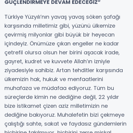
GÜÇLENDİRMEYE DEVAM EDECEĞİZ”
Türkiye Yüzyılı’nın yavaş yavaş söken şafağı
karşısında milletimiz gibi, yüzünü ülkemize
çevirmiş milyonlar gibi büyük bir heyecan
içindeyiz. Önümüze çıkan engeller ne kadar
çetrefil olursa olsun her birini aşacak irade,
gayret, kudret ve kuvvete Allah’ın izniyle
ziyadesiyle sahibiz. Artan tehditler karşısında
ülkemizin hak, hukuk ve menfaatlerini
muhafaza ve müdafaa ediyoruz. Tüm bu
süreçlerde kimin ne dediğine değil, 22 yıldır
bize istikamet çizen aziz milletimizin ne
dediğine bakıyoruz. Muhalefetin bizi çekmeye
çalıştığı sahte, sakat ve faydasız gündemlerin
hiçbirine takılmıyor, hiçbirini zerre miskal