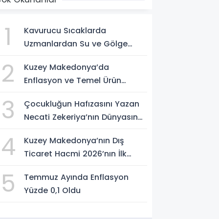
1
Kavurucu Sıcaklarda
Uzmanlardan Su ve Gölge
Uyarısı
2
Kuzey Makedonya’da
Enflasyon ve Temel Ürün
Fiyatları Kontrol Altında
3
Çocukluğun Hafızasını Yazan
Necati Zekeriya’nın Dünyasına
Yolculuk
4
Kuzey Makedonya’nın Dış
Ticaret Hacmi 2026’nın İlk
Yarısında Arttı
5
Temmuz Ayında Enflasyon
Yüzde 0,1 Oldu