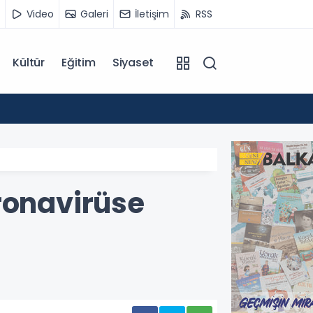
Video
Galeri
İletişim
RSS
Kültür
Eğitim
Siyaset
14:07
Kuzey 
ronavirüse