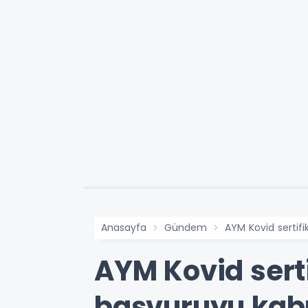
Anasayfa
Gündem
AYM Kovid sertifi
AYM Kovid serti
başvuruyu kab