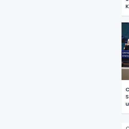
K
C
S
u
Ç