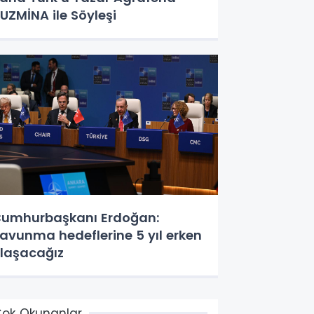
UZMİNA ile Söyleşi
umhurbaşkanı Erdoğan:
avunma hedeflerine 5 yıl erken
laşacağız
ok Okunanlar