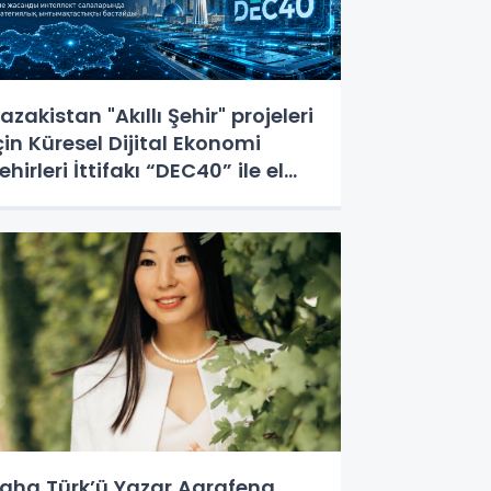
azakistan "Akıllı Şehir" projeleri
çin Küresel Dijital Ekonomi
ehirleri İttifakı “DEC40” ile el
ıkıştı
aha Türk’ü Yazar Agrafena