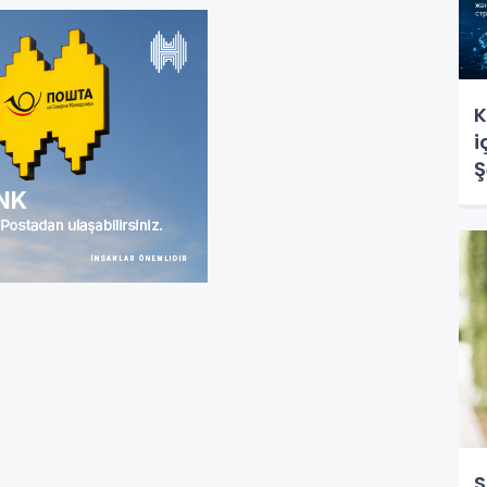
K
i
Ş
s
S