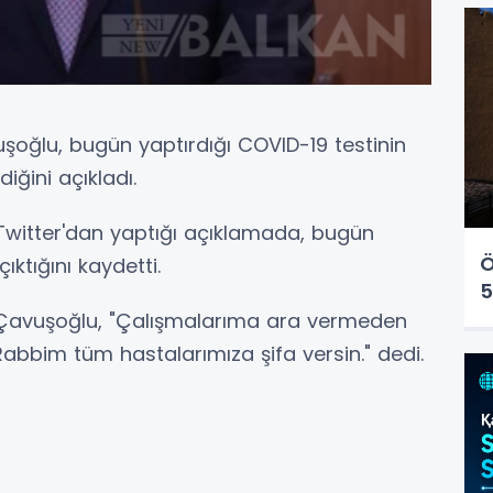
uşoğlu, bugün yaptırdığı COVID-19 testinin
diğini açıkladı.
 Twitter'dan yaptığı açıklamada, bugün
Ö
ıktığını kaydetti.
5
an Çavuşoğlu, "Çalışmalarıma ara vermeden
bbim tüm hastalarımıza şifa versin." dedi.