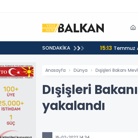
15:13
SONDAKİKA
sı
Temmuz A
Anasayfa
Dünya
Dışişleri Bakanı Me
Dışişleri Baka
yakalandı
16-02-2022 14:34