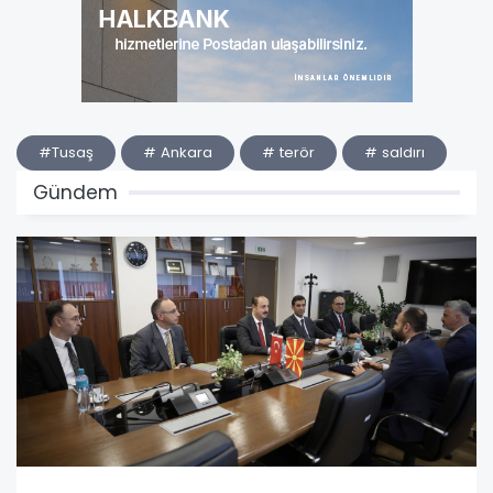
#Tusaş
# Ankara
# terör
# saldırı
Gündem