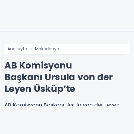
Anasayfa
Makedonya
AB Komisyonu
Başkanı Ursula von der
Leyen Üsküp’te
AB Komisyonu Başkanı Ursula von der Leyen
Başbakan Hristiyan Mickoski ve Cumhurbaşkanı
Gordana Silyanovska-Davkova ile görüşmeler
planlanmış durumda.