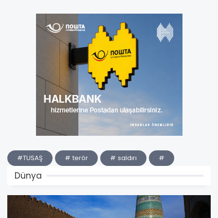
#TUSAŞ
# terör
# saldırı
#
Dünya