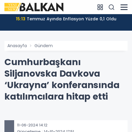
15:13
Temmuz Ayında Enflasyon Yüzde 0,1 Oldu
Anasayfa
Gündem
Cumhurbaşkanı
Siljanovska Davkova
‘Ukrayna’ konferansında
katılımcılara hitap etti
11-06-2024 14:12
Güncelleme : 14-10-2024 17:51