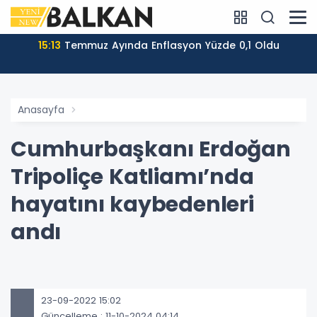
15:13
Temmuz Ayında Enflasyon Yüzde 0,1 Oldu
Anasayfa
Cumhurbaşkanı Erdoğan
Tripoliçe Katliamı’nda
hayatını kaybedenleri
andı
23-09-2022 15:02
Güncelleme : 11-10-2024 04:14