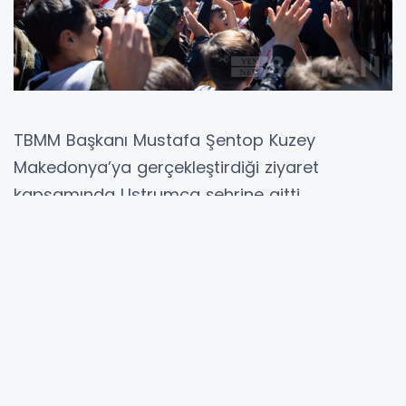
TBMM Başkanı Mustafa Şentop Kuzey
Makedonya’ya gerçekleştirdiği ziyaret
kapsamında Ustrumca şehrine gitti.
Şentop bölgede yaşayan soydaşlarla bir
araya geldi.
Twitter hesabından yaptığı paylaşımda
Şentop “Gönül coğrafyamızın kıymetlisi
Ustrumca’dayız. Sizlerin yüzündeki tebessüm
en büyük ilham kaynağımız. Aramızdaki