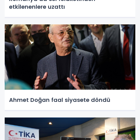
etkilenenlere uzattı
Ahmet Doğan faal siyasete döndü