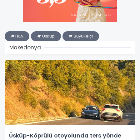
#TİKA
# Üsküp
# Büyükelçi
Makedonya
Üsküp-Köprülü otoyolunda ters yönde