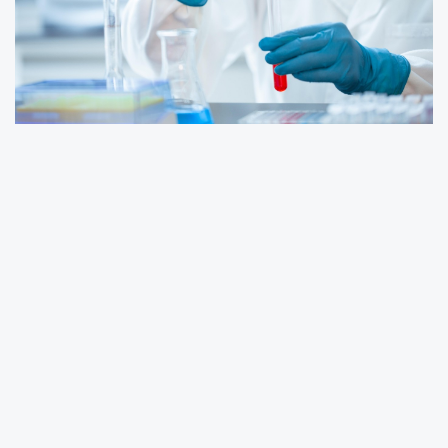
Halk Sağlığı Enstitüsü verilerine göre,
kasım ayında 1.242
akut bulaşıcı hastalık vakası
bildirildi, ekime göre
yüzde
29,2 artış
gösterdi. En yaygın hastalık
808 vaka ile
suçiçeği
olurken,
enterokolit 257 vaka ile ikinci sırada
yer
aldı. Covid vakaları 12’ye düşerken, grip benzeri solunum
yolu enfeksiyonları arttı.
Kasım ayında
284 vakada antibiyotik direnci
tespit edildi;
en sık etkenler
MRSA, HPV ve rotavirüs
oldu. Ayrıca iki
toplu gıda zehirlenmesi
yaşandı; biri aile toplantısında 6