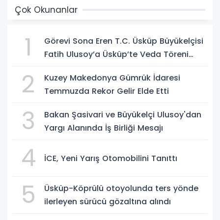
Çok Okunanlar
1
Görevi Sona Eren T.C. Üsküp Büyükelçisi
Fatih Ulusoy’a Üsküp’te Veda Töreni
Düzenlendi
2
Kuzey Makedonya Gümrük İdaresi
Temmuzda Rekor Gelir Elde Etti
3
Bakan Şasivari ve Büyükelçi Ulusoy'dan
Yargı Alanında İş Birliği Mesajı
4
İCE, Yeni Yarış Otomobilini Tanıttı
5
Üsküp-Köprülü otoyolunda ters yönde
ilerleyen sürücü gözaltına alındı