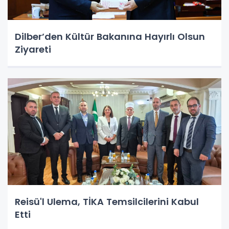
Dilber’den Kültür Bakanına Hayırlı Olsun
Ziyareti
Reisü'l Ulema, TİKA Temsilcilerini Kabul
Etti