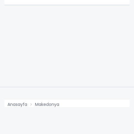
Anasayfa
Makedonya
Araçlarını Yanlış Park
Edenlere Ceza Yağıyor