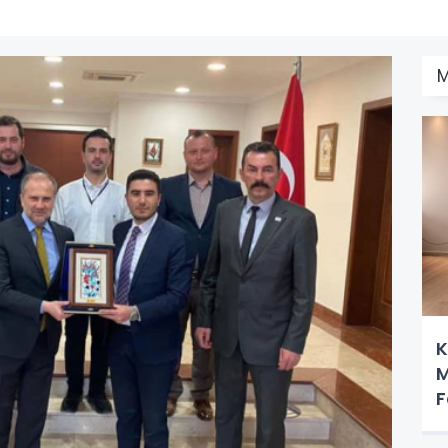
K
M
F