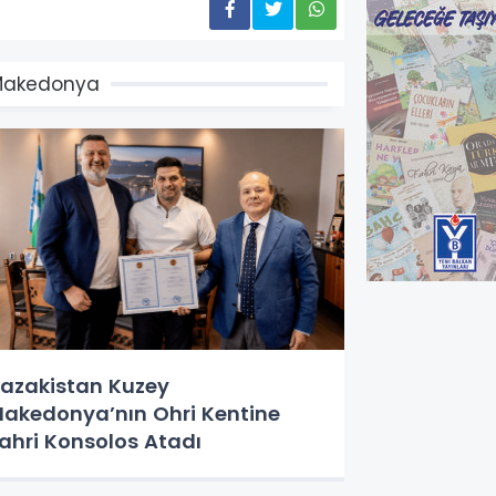
Makedonya
azakistan Kuzey
akedonya’nın Ohri Kentine
ahri Konsolos Atadı