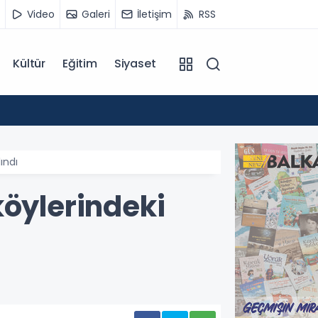
Video
Galeri
İletişim
RSS
Kültür
Eğitim
Siyaset
14:07
Kuzey 
ındı
köylerindeki