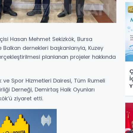
çisi Hasan Mehmet Sekizkök, Bursa
ve Balkan dernekleri başkanlarıyla, Kuzey
çekleştirilmesi planlanan projeler hakkında
Ç
İ
k ve Spor Hizmetleri Dairesi, Tüm Rumeli
Y
rliği Derneği, Demirtaş Halk Oyunları
ök’ü ziyaret etti.