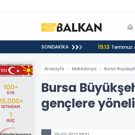
15:13
SONDAKİKA
sı
Temmuz A
Anasayfa
Makedonya
Bursa Büyükşehi
Bursa Büyükşehi
gençlere yönelik
25-03-2022 09:52