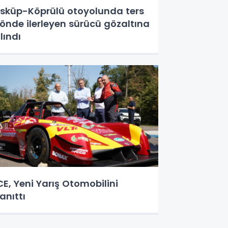
sküp-Köprülü otoyolunda ters
önde ilerleyen sürücü gözaltına
lındı
CE, Yeni Yarış Otomobilini
anıttı