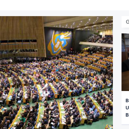
B
U
B