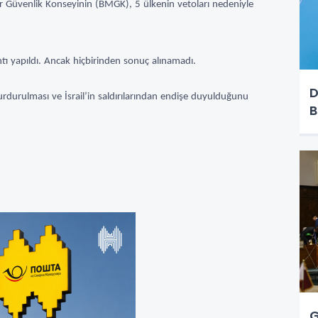
tler Güvenlik Konseyinin (BMGK), 5 ülkenin vetoları nedeniyle
ntı yapıldı. Ancak hiçbirinden sonuç alınamadı.
D
durdurulması ve İsrail’in saldırılarından endişe duyulduğunu
B
G