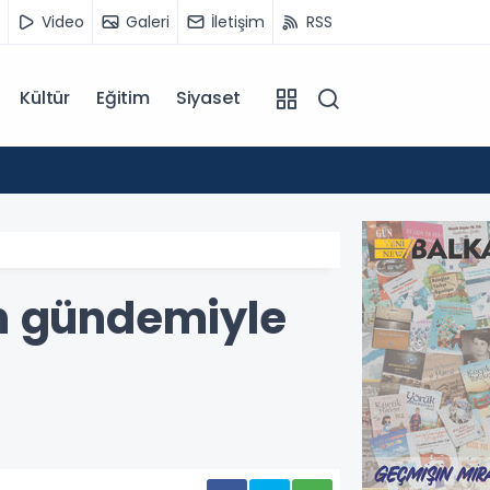
Video
Galeri
İletişim
RSS
Kültür
Eğitim
Siyaset
14:07
Kuzey 
tin gündemiyle