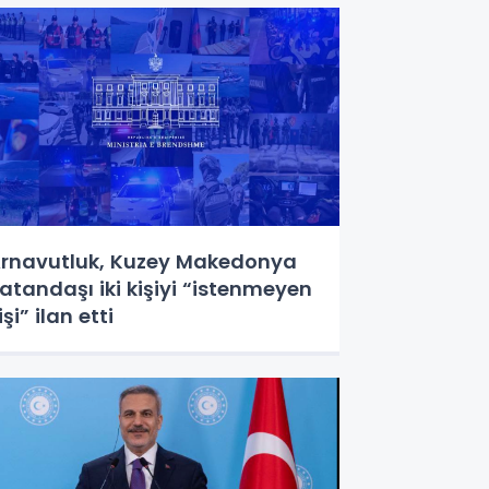
rnavutluk, Kuzey Makedonya
atandaşı iki kişiyi “istenmeyen
işi” ilan etti