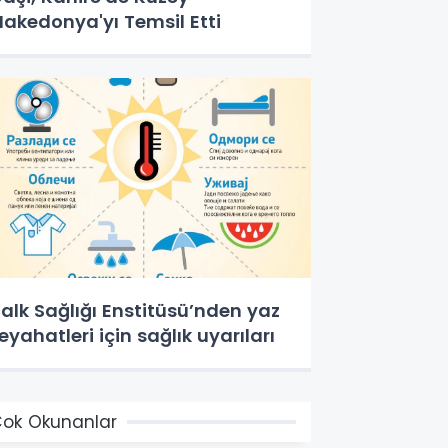
akedonya'yı Temsil Etti
alk Sağlığı Enstitüsü’nden yaz
eyahatleri için sağlık uyarıları
ok Okunanlar