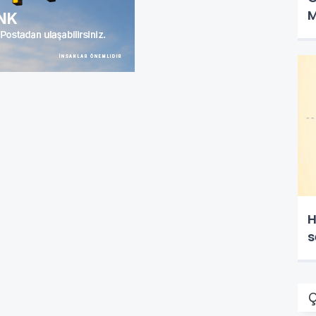
M
H
s
Ç