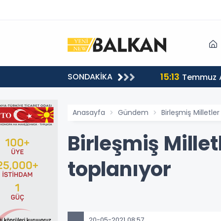
15:13
SONDAKİKA
sı
Temmuz A
Anasayfa
Gündem
Birleşmiş Milletle
Birleşmiş Mille
toplanıyor
20-05-2021 08:57