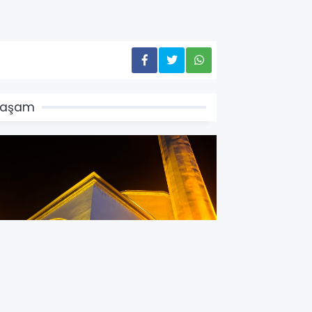
Yaşam
icri Yılbaşı