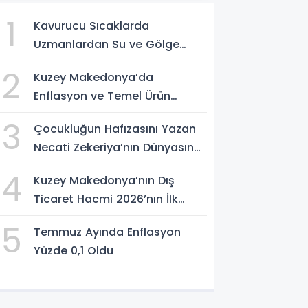
1
Kavurucu Sıcaklarda
Uzmanlardan Su ve Gölge
Uyarısı
2
Kuzey Makedonya’da
Enflasyon ve Temel Ürün
Fiyatları Kontrol Altında
3
Çocukluğun Hafızasını Yazan
Necati Zekeriya’nın Dünyasına
Yolculuk
4
Kuzey Makedonya’nın Dış
Ticaret Hacmi 2026’nın İlk
Yarısında Arttı
5
Temmuz Ayında Enflasyon
Yüzde 0,1 Oldu